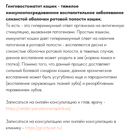
Гингивостоматит кошек - тяжелое
иммуноопосредованное воспалительное заболевание
слизистой оболочки ротовой полости кошек.
То есть - это гипериммунный ответ организма на антигенную
стимуляцию, вызванная патогенами. Простым языком,
иммунитет кошки дает гипериммунный ответ на наличие
патогенов в ротовой полости - воспаляются десна и
слизистые оболочки ротовой полости, в тяжелых случая,
данное воспаление может уходить в зев (корень языка и
глотка). Помимо того, что данный процесс доставляет
сильный болевой синдром кошке, данное хроническое
воспаление может быть усугублено еще и пародонтитами
(воспаление окружающих тканей зуба) и резорбтивным
поражением зубов.
Записаться на онлайн консультацию к глав. врачу -
https://vetdocyaroslavna.taplink.ws/
Записаться на консультацию или онлайн консультацию в
клинику -
https://grizzlyvet.ru/