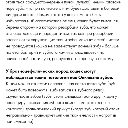
оголиться сосудисто-нервный пучок (пульпа), иными словами,
нерв зуба, что при контакте с ним будет доставлять болевой
синдром кошке. Помимо этого у кошек может быть
избирательный аппетит/отказ от еды, кошка будет пытаться
беречь сторону на которой резорбция зуба, что может
отягощаться еще и пародонтитом, так как при резорбции
воспаляются окружающие ткани зуба, механической чистки
не проводится (кошка не задействует данный зуб) - больше
налета, бактерий и зубного камня откладывается на
пришеечной части зуба, разрушая его корневую систему.
У бразиоцефалических пород кошек могут
наблюдаться такие патологии как Окклюзия зубов.
К ним можно отнести: неправильная постановка зуба (зуб
может быть повернут и выбиваться из зубного ряда),
скученность зубов (зубы стоят слишком тесно друг к другу
провоцируя скопления зубного камня в местах тесного
контакта), травматический прикус (когда зуб, который стоит
неправильно - травмирует мягкие ткани челюсти напротив
при смыкании).