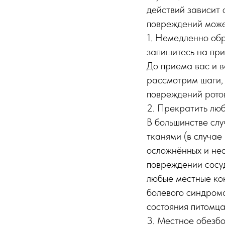
действий зависит 
повреждений может
1. Немедленно обр
запишитесь на пр
До приема вас и в
рассмотрим шаги,
повреждений ротов
2. Прекратить люб
В большинстве сл
тканями (в случае
осложнённых и не
повреждении сосуд
любые местные кон
болевого синдрома
состояния питомца
3. Местное обезб