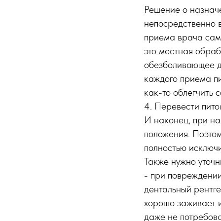
Решение о назнач
непосредственно в
приема врача самы
это местная обра
обезболивающее д
каждого приема пи
как-то облегчить 
4. Перевести пито
И наконец, при н
положения. Поэтом
полностью исключи
Также нужно уточн
- при повреждении
дентальный рентге
хорошо заживает и
даже не потребов