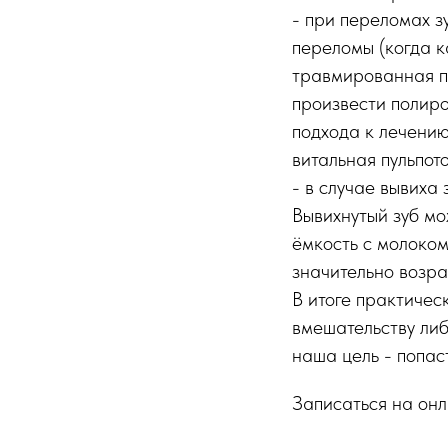
- при переломах з
переломы (когда к
травмированная по
произвести полир
подхода к лечению
витальная пульпот
- в случае вывиха
Вывихнутый зуб мо
ёмкость с молоком
значительно возра
В итоге практичес
вмешательству либ
наша цель - попас
Записаться на онл