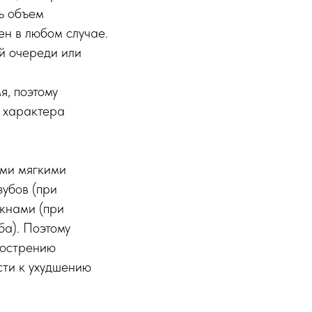
ть объем
ен в любом случае.
й очереди или
я, поэтому
т характера
ыми мягкими
зубов (при
кнами (при
ба). Поэтому
бострению
сти к ухудшению