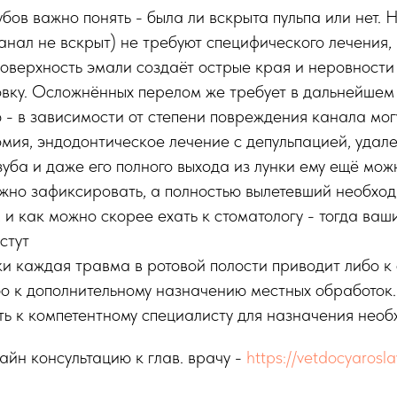
убов важно понять - была ли вскрыта пульпа или нет.
анал не вскрыт) не требуют специфического лечения, 
верхность эмали создаёт острые края и неровности
овку. Осложнённых перелом же требует в дальнейшем
 - в зависимости от степени повреждения канала мог
омия, эндодонтическое лечение с депульпацией, удале
 зуба и даже его полного выхода из лунки ему ещё мож
жно зафиксировать, а полностью вылетевший необход
 и как можно скорее ехать к стоматологу - тогда ва
стут
ки каждая травма в ротовой полости приводит либо к
о к дополнительному назначению местных обработок.
ть к компетентному специалисту для назначения необ
айн консультацию к глав. врачу -
https://vetdocyarosla