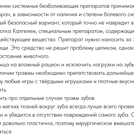
ении системных безболивающих препаратов принима
рач, в зависимости от наличия и степени болевого с
й безопасный вариант, который точно не навредит в
ботка Калгелем, специальным препаратом, содержащ
ействующее вещество. Препарат нужно наносить за 
щи. Это средство не решит проблему целиком, однако
состояние животного.
мца на влажный рацион и исключить нагрузки на зубы
аличии травмы необходимо препятствовать дальнейш
у любые игры с твёрдыми игрушками и плотные вкус
ть.
ить про отдельные случаи травм зубов:
 мягких тканей вокруг зуба всегда лучше всего пров
н и убедится в отсутствии повреждений самого зуба. 
 довольно пластична, поэтому хирургическое вмешат
аться