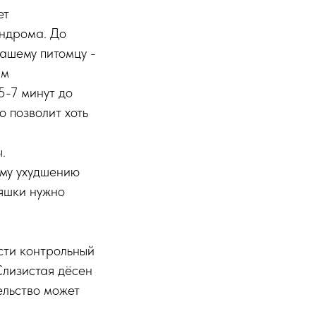
ет
индрома. До
ашему питомцу -
им
5-7 минут до
 позволит хоть
.
ему ухудшению
няшки нужно
ести контрольный
Слизистая дёсен
ельство может